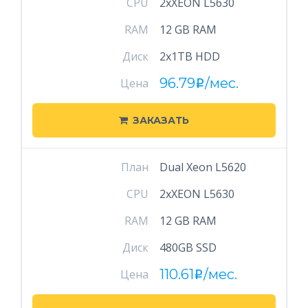
CPU
2xXEON L5630
RAM
12 GB RAM
Диск
2x1TB HDD
96.79
/мес.
Цена
i
ЗАКАЗАТЬ
План
Dual Xeon L5620
CPU
2xXEON L5630
RAM
12 GB RAM
Диск
480GB SSD
110.61
/мес.
Цена
i